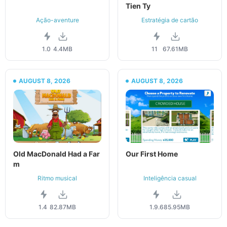
Tien Ty
Ação-aventure
Estratégia de cartão
1.0
4.4MB
11
67.61MB
AUGUST 8, 2026
AUGUST 8, 2026
Old MacDonald Had a Far
Our First Home
m
Ritmo musical
Inteligência casual
1.4
82.87MB
1.9.6
85.95MB