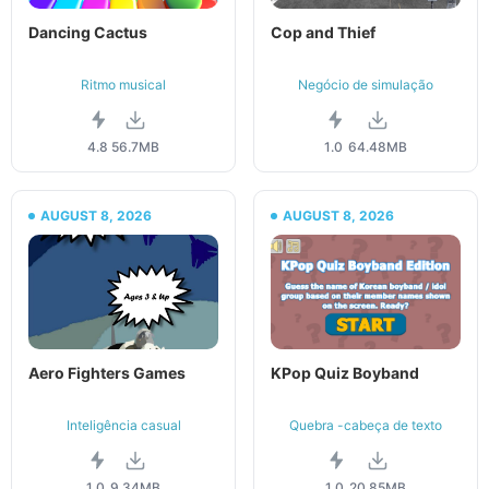
Dancing Cactus
Cop and Thief
Ritmo musical
Negócio de simulação
4.8
56.7MB
1.0
64.48MB
AUGUST 8, 2026
AUGUST 8, 2026
Aero Fighters Games
KPop Quiz Boyband
Inteligência casual
Quebra -cabeça de texto
1.0
9.34MB
1.0
20.85MB