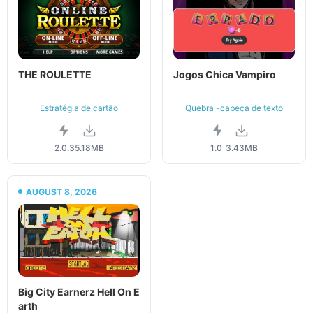
THE ROULETTE
Jogos Chica Vampiro
Estratégia de cartão
Quebra -cabeça de texto
2.0.3
5.18MB
1.0
3.43MB
AUGUST 8, 2026
Big City Earnerz Hell On E
arth