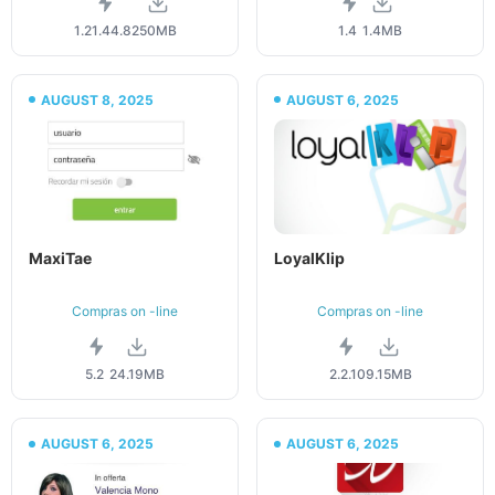
1.21.44.82
50MB
1.4
1.4MB
AUGUST 8, 2025
AUGUST 6, 2025
MaxiTae
LoyalKlip
Compras on -line
Compras on -line
5.2
24.19MB
2.2.10
9.15MB
AUGUST 6, 2025
AUGUST 6, 2025