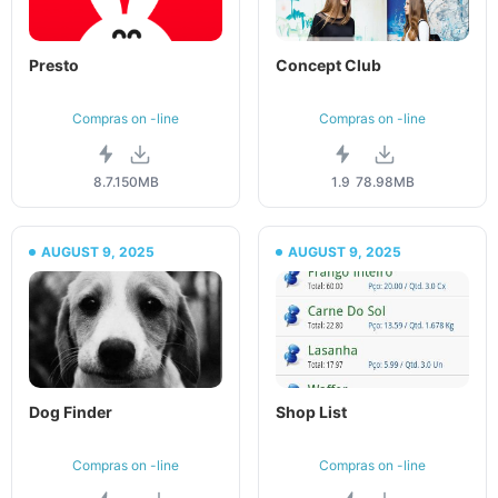
Presto
Concept Club
Compras on -line
Compras on -line
8.7.1
50MB
1.9
78.98MB
AUGUST 9, 2025
AUGUST 9, 2025
Dog Finder
Shop List
Compras on -line
Compras on -line