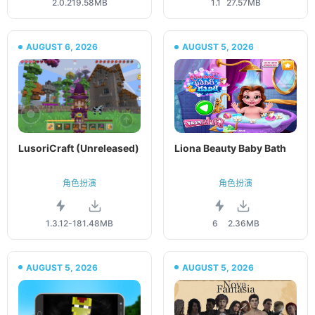
2.0.2
19.58MB
1.1
27.57MB
AUGUST 6, 2026
AUGUST 5, 2026
LusoriCraft (Unreleased)
Liona Beauty Baby Bath
角色扮演
角色扮演
1.3.12-1
81.48MB
6
2.36MB
AUGUST 5, 2026
AUGUST 5, 2026