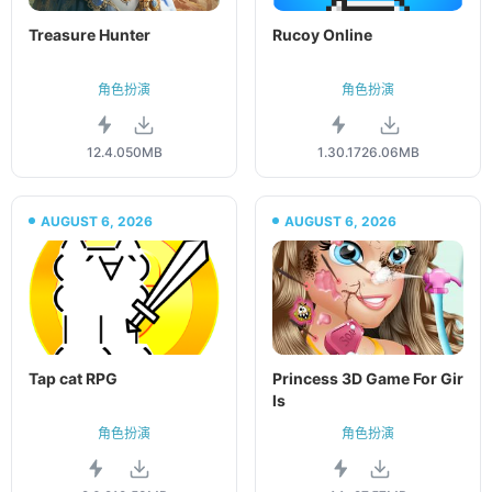
Treasure Hunter
Rucoy Online
角色扮演
角色扮演
12.4.0
50MB
1.30.17
26.06MB
AUGUST 6, 2026
AUGUST 6, 2026
Tap cat RPG
Princess 3D Game For Gir
ls
角色扮演
角色扮演