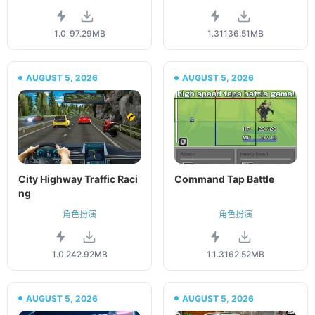
1.0
97.29MB
1.31
136.51MB
AUGUST 5, 2026
AUGUST 5, 2026
City Highway Traffic Raci
Command Tap Battle
ng
角色扮演
角色扮演
1.0.2
42.92MB
1.1.3
162.52MB
AUGUST 5, 2026
AUGUST 5, 2026