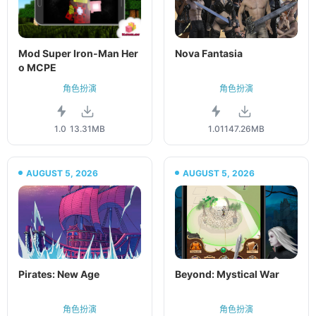
Mod Super Iron-Man Her
Nova Fantasia
o MCPE
角色扮演
角色扮演
1.0
13.31MB
1.01
147.26MB
AUGUST 5, 2026
AUGUST 5, 2026
Pirates: New Age
Beyond: Mystical War
角色扮演
角色扮演