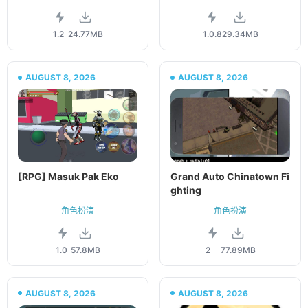
1.2
24.77MB
1.0.8
29.34MB
AUGUST 8, 2026
AUGUST 8, 2026
[RPG] Masuk Pak Eko
Grand Auto Chinatown Fi
ghting
角色扮演
角色扮演
1.0
57.8MB
2
77.89MB
AUGUST 8, 2026
AUGUST 8, 2026