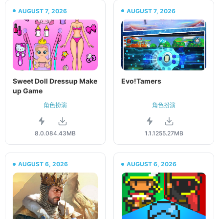
AUGUST 7, 2026
AUGUST 7, 2026
Sweet Doll Dressup Make
Evo!Tamers
up Game
角色扮演
角色扮演
8.0.0
84.43MB
1.1.1
255.27MB
AUGUST 6, 2026
AUGUST 6, 2026