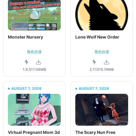
Monster Nursery
Lone Wolf New Order
角色扮演
角色扮演
1.9.5
17.08MB
2.7.12
15.74MB
AUGUST 7, 2026
AUGUST 7, 2026
Virtual Pregnant Mom 3d
The Scary Nun Free