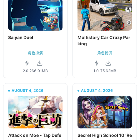
Saiyan Duel
Multistory Car Crazy Par
king
角色扮演
角色扮演
2.0.2
66.01MB
1.0
75.62MB
AUGUST 4, 2026
AUGUST 4, 2026
Attack on Moe - Tap Defe
Secret High School 10: Re