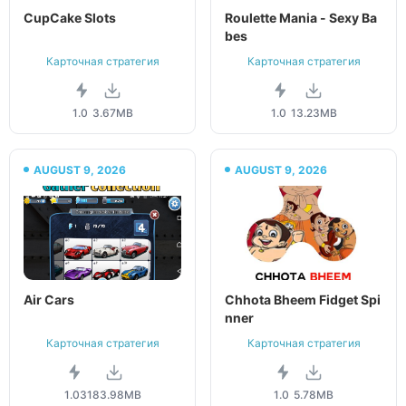
CupCake Slots
Roulette Mania - Sexy Ba
bes
Карточная стратегия
Карточная стратегия
1.0
3.67MB
1.0
13.23MB
AUGUST 9, 2026
AUGUST 9, 2026
Air Cars
Chhota Bheem Fidget Spi
nner
Карточная стратегия
Карточная стратегия
1.03
183.98MB
1.0
5.78MB