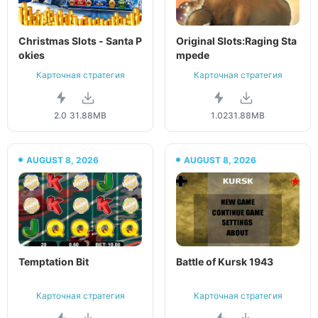
Christmas Slots - Santa P
Original Slots:Raging Sta
okies
mpede
Карточная стратегия
Карточная стратегия
2.0
31.88MB
1.02
31.88MB
AUGUST 8, 2026
AUGUST 8, 2026
Temptation Bit
Battle of Kursk 1943
Карточная стратегия
Карточная стратегия