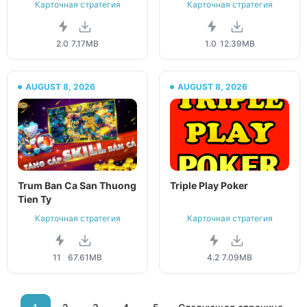
Карточная стратегия
Карточная стратегия
2.0
7.17MB
1.0
12.39MB
AUGUST 8, 2026
AUGUST 8, 2026
Trum Ban Ca San Thuong
Triple Play Poker
Tien Ty
Карточная стратегия
Карточная стратегия
11
67.61MB
4.2
7.09MB