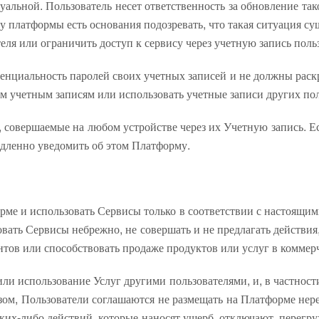
уальной. Пользователь несет ответственность за обновление та
латформы есть основания подозревать, что такая ситуация суще
еля или ограничить доступ к сервису через учетную запись поль
нциальность паролей своих учетных записей и не должны раск
им учетным записям или использовать учетные записи других пол
я, совершаемые на любом устройстве через их Учетную запись. Ес
едленно уведомить об этом Платформу.
рме и использовать Сервисы только в соответствии с настоящи
овать Сервисы небрежно, не совершать и не предлагать действия
тов или способствовать продаже продуктов или услуг в коммерч
ли использование Услуг другими пользователями, и, в частности
зом, Пользователи соглашаются не размещать на Платформе нер
каких-либо действий, которые наносят ущерб, отключают, перег