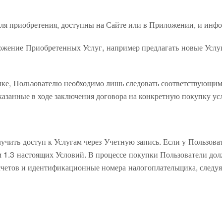
для приобретения, доступны на Сайте или в Приложении, и инфо
ожение Приобретенных Услуг, например предлагать новые Усл
упке, Пользователю необходимо лишь следовать соответствующи
азанные в ходе заключения договора на конкретную покупку ус
чить доступ к Услугам через Учетную запись. Если у Пользова
лом 1.3 настоящих Условий. В процессе покупки Пользователи 
я счетов и идентификационные номера налогоплательщика, следу