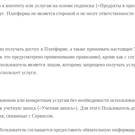
п к контенту или услугам на основе подписки («Продукты в пр
уг. Платформа не является стороной и не несет ответственност
ли получать доступ к Платформе, а также принимать настоящие У
к это предусмотрено применимыми правилами), кроме как с согл
ользователь является лицом, которому запрещено получать услуг
спользует услуги.
анным или конкретным услугам без необходимости использован
вав учетную запись («Учетная запись»). Для этого Пользователь
я, связанные с Сервисом.
Пользователь соглашается предоставить обязательную информаци