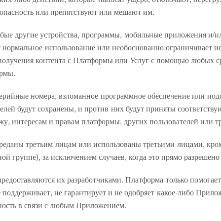
зопасность или препятствуют или мешают им.
юбые другие устройства, программы, мобильные приложения и/ил
т нормальное использование или необоснованно ограничивает и
получения контента с Платформы или Услуг с помощью любых ср
ормы.
серийные номера, взломанное программное обеспечение или под
лей будут сохранены, и против них будут приняты соответств
жу, интересам и правам платформы, других пользователей или т
реданы третьим лицам или использованы третьими лицами, кроме
ой группе), за исключением случаев, когда это прямо разрешен
редоставляются их разработчиками. Платформа только помогает 
е поддерживает, не гарантирует и не одобряет какое-либо Прил
ность в связи с любым Приложением.