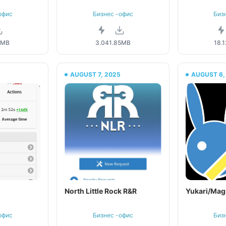
офис
Бизнес -офис
Биз
4MB
3.04
1.85MB
18.1
5
AUGUST 7, 2025
AUGUST 6,
North Little Rock R&R
Yukari/Mag
офис
Бизнес -офис
Биз