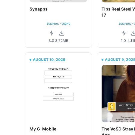
Synapps
Tips Real Steel
17
Бизнес -офис
Бизнес -
3.0
3.72MB
1.0
4.1
AUGUST 10, 2025
AUGUST 9, 202
My G-Mobile
The VoSD Stray
App