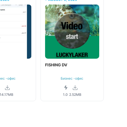
FISHING DV
нес -офис
Бизнес -офис
.1
4.17MB
1.0
2.52MB