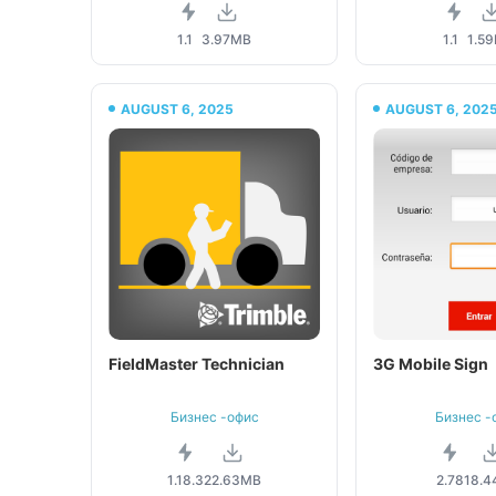
1.1
3.97MB
1.1
1.5
AUGUST 6, 2025
AUGUST 6, 202
FieldMaster Technician
3G Mobile Sign
Бизнес -офис
Бизнес -
1.18.3
22.63MB
2.78
18.