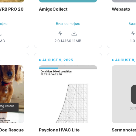
 WRB PRO 20
AmigoCollect
Webasto
офис
Бизнес -офис
Биз
1MB
2.0.141
60.11MB
1.0
5
AUGUST 9, 2025
AUGUST 8,
 Dog Rescue
Psyclone HVAC Lite
Sermonote