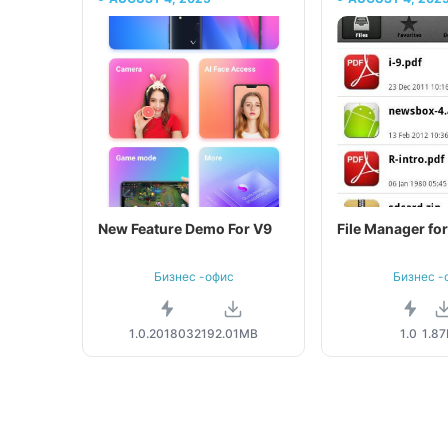
New Feature Demo For V9
File Manager fo
Бизнес -офис
Бизнес -
1.0.20180321
92.01MB
1.0
1.8