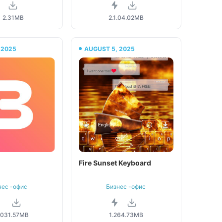
2.31MB
2.1.0
4.02MB
 2025
AUGUST 5, 2025
Fire Sunset Keyboard
нес -офис
Бизнес -офис
.0
31.57MB
1.26
4.73MB