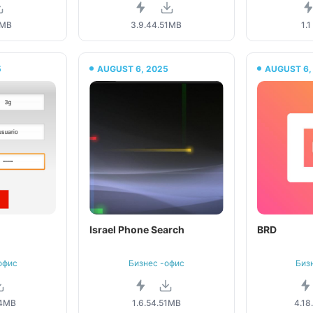
9MB
3.9.4
4.51MB
1.1
5
AUGUST 6, 2025
AUGUST 6,
Israel Phone Search
BRD
офис
Бизнес -офис
Биз
44MB
1.6.5
4.51MB
4.18