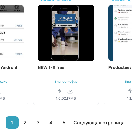
r Android
NEW 1-X free
Producteev
офис
Бизнес -офис
Биз
7MB
1.0.0
2.17MB
1.1
1
2
3
4
5
Следующая страница