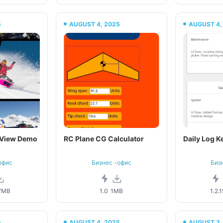
5
AUGUST 4, 2025
AUGUST 4,
rView Demo
RC Plane CG Calculator
Daily Log K
офис
Бизнес -офис
Биз
7MB
1.0
1MB
1.2.1
5
AUGUST 4, 2025
AUGUST 3,